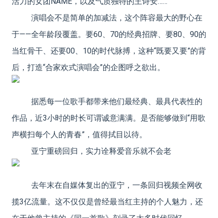
活力的女团NAME，以及气质独特的王诗安……
演唱会不是简单的加减法，这个阵容最大的野心在
于——全年龄段覆盖。要60、70的经典招牌、要80、90的
当红骨干、还要00、10的时代脉搏，这种“既要又要”的背
后，打造“合家欢式演唱会”的企图呼之欲出。
据悉每一位歌手都带来他们最经典、最具代表性的
作品，近3小时的时长可谓诚意满满。是否能够做到“用歌
声横扫每个人的青春”，值得拭目以待。
亚宁重磅回归，实力诠释爱音乐就不会老
去年末在自媒体复出的亚宁，一条回归视频全网收
揽3亿流量。这不仅仅是曾经最当红主持的个人魅力，还