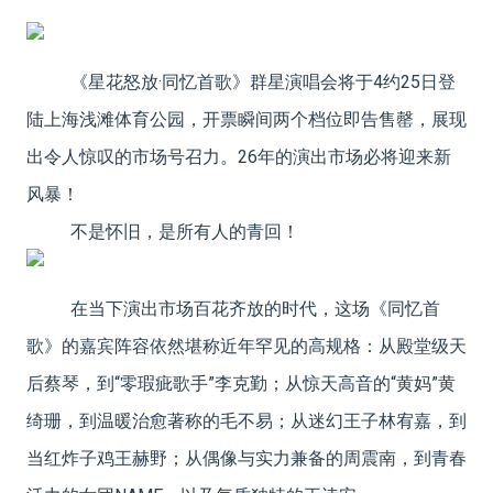
《星花怒放·同忆首歌》群星演唱会将于4约25日登
陆上海浅滩体育公园，开票瞬间两个档位即告售罄，展现
出令人惊叹的市场号召力。26年的演出市场必将迎来新
风暴！
不是怀旧，是所有人的青回！
在当下演出市场百花齐放的时代，这场《同忆首
歌》的嘉宾阵容依然堪称近年罕见的高规格：从殿堂级天
后蔡琴，到“零瑕疵歌手”李克勤；从惊天高音的“黄妈”黄
绮珊，到温暖治愈著称的毛不易；从迷幻王子林宥嘉，到
当红炸子鸡王赫野；从偶像与实力兼备的周震南，到青春