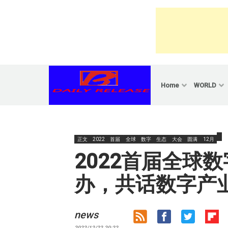
Skip
to
content
Home
WORLD
正文
2022
首届
全球
数字
生态
大会
圆满
12月
2022首届全球
办，共话数字产
news
2022/12/22 20:22