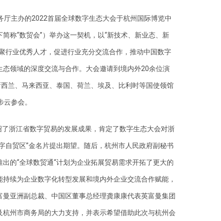
务厅主办的2022首届全球数字生态大会于杭州国际博览中
简称“数贸会”）举办这一契机，以“新技术、新业态、新
汇聚行业优秀人才，促进行业充分交流合作，推动中国数字
生态领域的深度交流与合作。大会邀请到境内外20余位演
新西兰、马来西亚、泰国、荷兰、埃及、比利时等国使领馆
步云参会。
绍了浙江省数字贸易的发展成果，肯定了数字生态大会对浙
字自贸区”金名片提出期望。随后，杭州市人民政府副秘书
出的“全球数贸通“计划为企业拓展贸易需求开拓了更大的
能持续为企业数字化转型发展和境内外企业交流合作赋能，
富曼亚洲副总裁、中国区董事总经理龚康康代表英富曼集团
及杭州市商务局的大力支持，并表示希望借助此次与杭州会