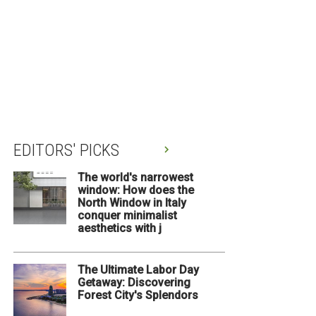
EDITORS' PICKS
The world's narrowest
window: How does the
North Window in Italy
conquer minimalist
aesthetics with j
The Ultimate Labor Day
Getaway: Discovering
Forest City's Splendors